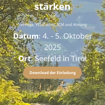
stärken
mit
Yin-Yoga, YESolution, TCM und Atmung
Datum
: 4. - 5. Oktober
2025
Ort
: Seefeld in Tirol
Download der Einladung