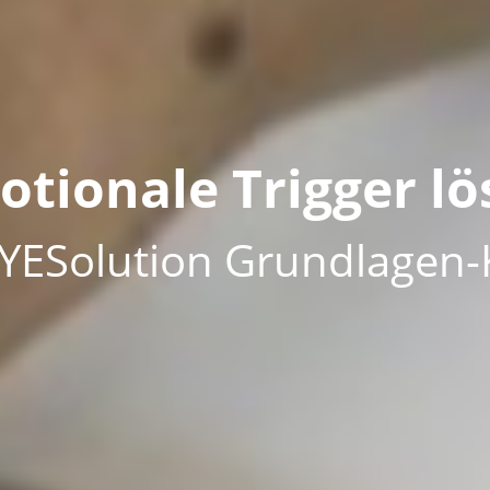
otionale Trigger lö
 YESolution Grundlagen-