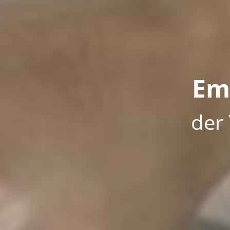
Em
der