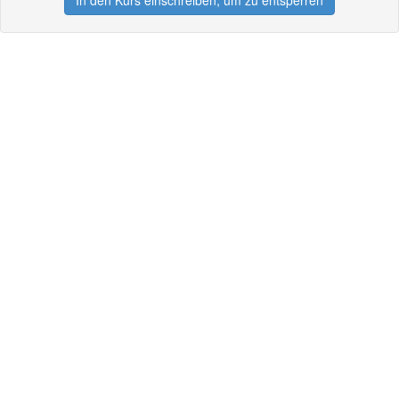
In den Kurs einschreiben, um zu entsperren