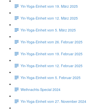
Yin-Yoga-Einheit vom 19. März 2025
Yin-Yoga-Einheit vom 12. März 2025
Yin-Yoga-Einheit vom 5. März 2025
Yin-Yoga-Einheit vom 26. Februar 2025
Yin-Yoga-Einheit vom 19. Februar 2025
Yin-Yoga-Einheit vom 12. Februar 2025
Yin-Yoga-Einheit vom 5. Februar 2025
Weihnachts-Special 2024
Yin-Yoga-Einheit vom 27. November 2024