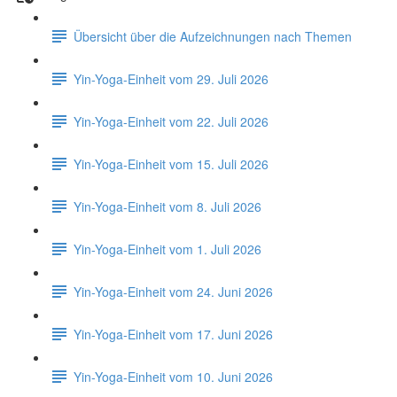
Übersicht über die Aufzeichnungen nach Themen
Yin-Yoga-Einheit vom 29. Juli 2026
Yin-Yoga-Einheit vom 22. Juli 2026
Yin-Yoga-Einheit vom 15. Juli 2026
Yin-Yoga-Einheit vom 8. Juli 2026
Yin-Yoga-Einheit vom 1. Juli 2026
Yin-Yoga-Einheit vom 24. Juni 2026
Yin-Yoga-Einheit vom 17. Juni 2026
Yin-Yoga-Einheit vom 10. Juni 2026