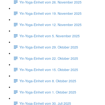
Yin-Yoga-Einheit vom 26. November 2025
Yin-Yoga-Einheit vom 19. November 2025
Yin-Yoga-Einheit vom 12. November 2025
Yin-Yoga-Einheit vom 5. November 2025
Yin-Yoga-Einheit vom 29. Oktober 2025
Yin-Yoga-Einheit vom 22. Oktober 2025
Yin-Yoga-Einheit vom 15. Oktober 2025
Yin-Yoga-Einheit vom 8. Oktober 2025
Yin-Yoga-Einheit vom 1. Oktober 2025
Yin-Yoga-Einheit vom 30. Juli 2025