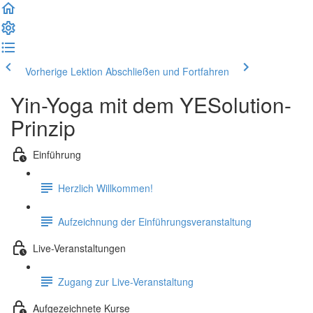
Vorherige Lektion
Abschließen und Fortfahren
Yin-Yoga mit dem YESolution-
Prinzip
Einführung
Herzlich Willkommen!
Aufzeichnung der Einführungsveranstaltung
Live-Veranstaltungen
Zugang zur Live-Veranstaltung
Aufgezeichnete Kurse