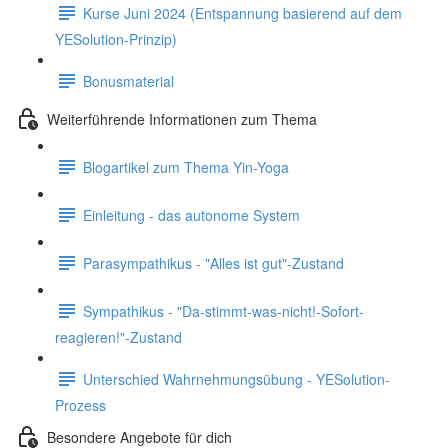
Kurse Juni 2024 (Entspannung basierend auf dem
YESolution-Prinzip)
Bonusmaterial
Weiterführende Informationen zum Thema
Blogartikel zum Thema Yin-Yoga
Einleitung - das autonome System
Parasympathikus - "Alles ist gut"-Zustand
Sympathikus - "Da-stimmt-was-nicht!-Sofort-
reagieren!"-Zustand
Unterschied Wahrnehmungsübung - YESolution-
Prozess
Besondere Angebote für dich