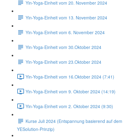
Yin-Yoga-Einheit vom 20. November 2024
Yin-Yoga-Einheit vom 13. November 2024
Yin-Yoga-Einheit vom 6. November 2024
Yin-Yoga-Einheit vom 30.Oktober 2024
Yin-Yoga-Einheit vom 23.Oktober 2024
Yin-Yoga-Einheit vom 16.Oktober 2024 (7:41)
Yin-Yoga-Einheit vom 9. Oktober 2024 (14:19)
Yin-Yoga-Einheit vom 2. Oktober 2024 (9:30)
Kurse Juli 2024 (Entspannung basierend auf dem
YESolution-Prinzip)